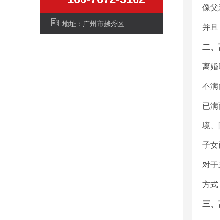
像父
地址：广州市越秀区
并且
二、
离婚
不满
已满
境、
子女
对于
方式
三、